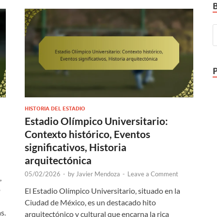
HISTORIA DEL ESTADIO
Estadio Olímpico Universitario:
Contexto histórico, Eventos
significativos, Historia
arquitectónica
05/02/2026
-
by
Javier Mendoza
-
Leave a Comment
,
ó
El Estadio Olímpico Universitario, situado en la
Ciudad de México, es un destacado hito
s.
arquitectónico y cultural que encarna la rica