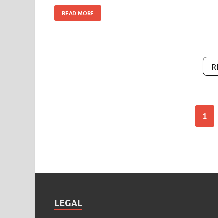
READ MORE
R
1
LEGAL