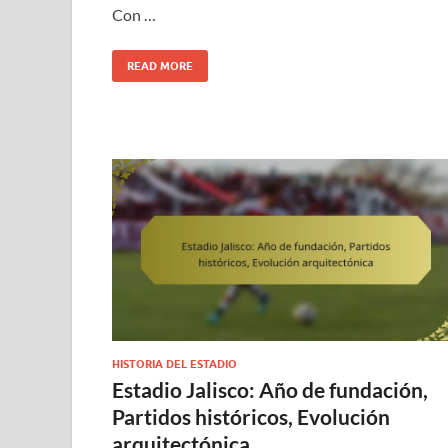
Con …
READ MORE
HISTORIA DEL ESTADIO
Estadio Jalisco: Año de fundación,
Partidos históricos, Evolución
arquitectónica