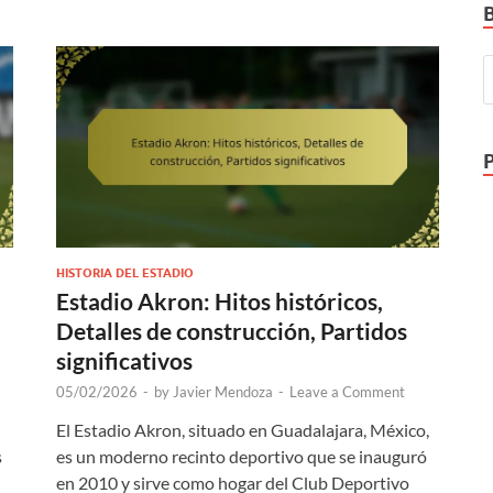
HISTORIA DEL ESTADIO
Estadio Akron: Hitos históricos,
Detalles de construcción, Partidos
significativos
05/02/2026
-
by
Javier Mendoza
-
Leave a Comment
El Estadio Akron, situado en Guadalajara, México,
s
es un moderno recinto deportivo que se inauguró
en 2010 y sirve como hogar del Club Deportivo