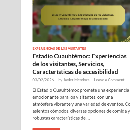
EXPERIENCIAS DE LOS VISITANTES
Estadio Cuauhtémoc: Experiencias
de los visitantes, Servicios,
Características de accesibilidad
03/02/2026
-
by
Javier Mendoza
-
Leave a Comment
El Estadio Cuauhtémoc promete una experiencia
emocionante para los visitantes, con una
atmósfera vibrante y una variedad de eventos. C
asientos cómodos, diversas opciones de comida y
robustas características de …