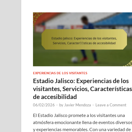
EXPERIENCIAS DE LOS VISITANTES
Estadio Jalisco: Experiencias de los
visitantes, Servicios, Características
de accesibilidad
06/02/2026
-
by
Javier Mendoza
-
Leave a Comment
El Estadio Jalisco promete a los visitantes una
atmósfera emocionante llena de eventos diverso
y experiencias memorables. Con una variedad de