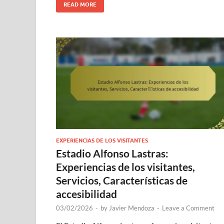
READ MORE
EXPERIENCIAS DE LOS VISITANTES
Estadio Alfonso Lastras:
Experiencias de los visitantes,
Servicios, Características de
accesibilidad
03/02/2026
-
by
Javier Mendoza
-
Leave a Comment