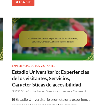
READ MORE
EXPERIENCIAS DE LOS VISITANTES
Estadio Universitario: Experiencias
de los visitantes, Servicios,
Características de accesibilidad
30/01/2026
-
by
Javier Mendoza
-
Leave a Comment
El Estadio Universitario promete una experiencia
emocionante para los visitantes, con una