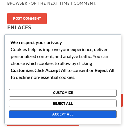
BROWSER FOR THE NEXT TIME I COMMENT.
ENLACES
We respect your privacy
Todas las publicaciones
Cookies help us improve your experience, deliver
Acerca de
personalized content, and analyze traffic. You can
Contáctanos
choose which cookies to allow by clicking
Customize
. Click
Accept All
to consent or
Reject All
to decline non-essential cookies.
BUSCAR
CUSTOMIZE
REJECT ALL
ACCEPT ALL
PUBLICACIONES RECIENTES