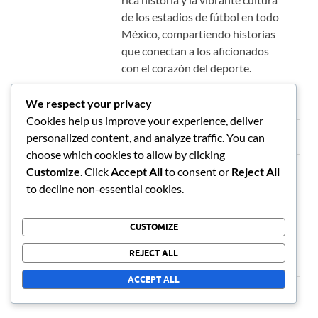
de los estadios de fútbol en todo
México, compartiendo historias
que conectan a los aficionados
con el corazón del deporte.
View all posts by Javier Mendoza →
We respect your privacy
Cookies help us improve your experience, deliver
personalized content, and analyze traffic. You can
choose which cookies to allow by clicking
Customize
. Click
Accept All
to consent or
Reject All
Leave a Reply
to decline non-essential cookies.
Your email address will not be published.
Required fields are
CUSTOMIZE
marked
*
REJECT ALL
COMMENT
*
ACCEPT ALL